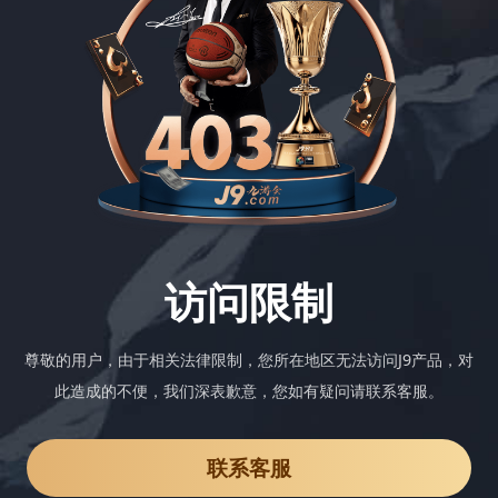
访问限制
尊敬的用户，由于相关法律限制，您所在地区无法访问J9产品，对
此造成的不便，我们深表歉意，您如有疑问请联系客服。
联系客服