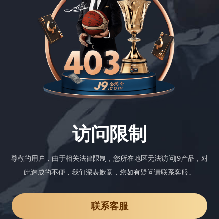
访问限制
尊敬的用户，由于相关法律限制，您所在地区无法访问J9产品，对
此造成的不便，我们深表歉意，您如有疑问请联系客服。
联系客服