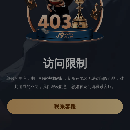
访问限制
尊敬的用户，由于相关法律限制，您所在地区无法访问J9产品，对
此造成的不便，我们深表歉意，您如有疑问请联系客服。
联系客服