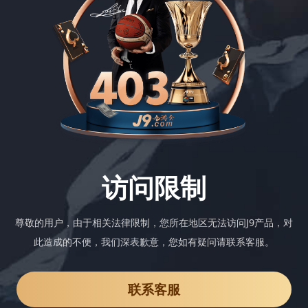
访问限制
尊敬的用户，由于相关法律限制，您所在地区无法访问J9产品，对
此造成的不便，我们深表歉意，您如有疑问请联系客服。
联系客服