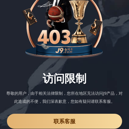
访问限制
尊敬的用户，由于相关法律限制，您所在地区无法访问J9产品，对
此造成的不便，我们深表歉意，您如有疑问请联系客服。
联系客服